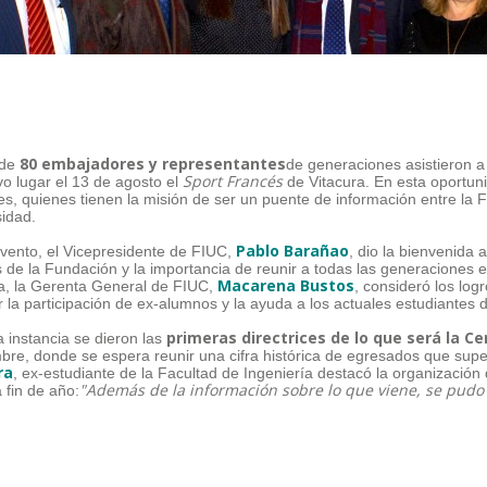
80 embajadores y representantes
 de
de generaciones asistieron a
Sport Francés
vo lugar el 13 de agosto el
de Vitacura. En esta oportun
s, quienes tienen la misión de ser un puente de información entre la
sidad.
Pablo Barañao
evento, el Vicepresidente de FIUC,
, dio la bienvenida 
s de la Fundación y la importancia de reunir a todas las generaciones 
Macarena Bustos
, la Gerenta General de FIUC,
, consideró los log
r la participación de ex-alumnos y la ayuda a los actuales estudiantes 
primeras directrices de lo que será la C
a instancia se dieron las
bre, donde se espera reunir una cifra histórica de egresados que supe
ra
, ex-estudiante de la Facultad de Ingeniería destacó la organización 
"Además de la información sobre lo que viene, se pud
 fin de año: