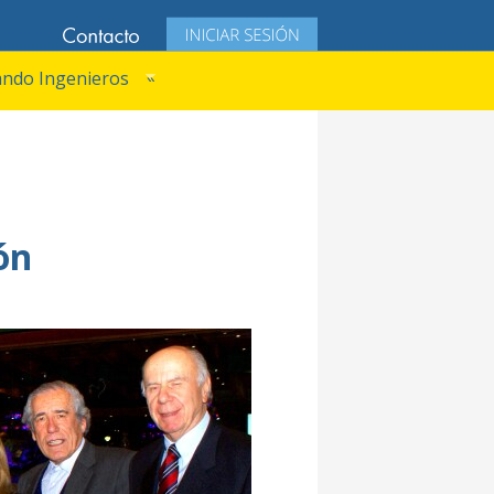
ndo Ingenieros
»
ón