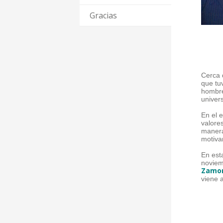
Gracias
Cerca
que tu
hombre
univer
En el 
valore
manera
motiva
En est
noviem
Zamo
viene a