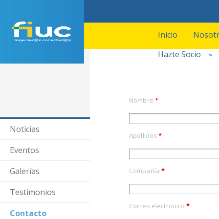
Inicio
Nosot
Hazte Socio
»
Nombre
*
Noticias
Apellidos
*
Eventos
Galerías
Compañía
*
Testimonios
Correo electrónico
*
Contacto